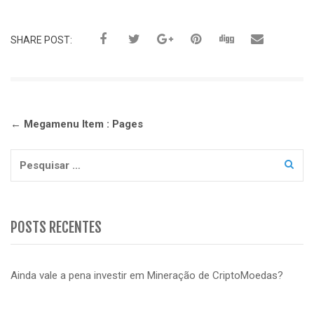
SHARE POST:
Navegação
←
Megamenu Item : Pages
de
Post
Pesquisar
por:
POSTS RECENTES
Ainda vale a pena investir em Mineração de CriptoMoedas?